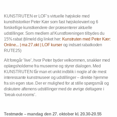
KUNSTRUTEN er LOF’s virtuelle højskole med
kunsthistoriker Peter Kær som fast højskolevært og 6
forskellige kunstkendere der præsenterer aktuelle
udstillinger. Som medlem af Kunstforeningen tilbydes du
15% rabat (tilmeld dig linket her:
Kunstruten med Peter Kær:
Online... | ma 27.okt | LOF kurser
og indsæt rabatkoden
RUTE25)
Alt foregår ’live’, hvor Peter byder velkommen, snakker med
oplægsholderne fra museerne og styrer dialogen. Med
KUNSTRUTEN får man et unikt indblik i nogle af de mest
interessante kunstmuseer og udstillinger – direkte hjemme
fra sin egen stue. Der er mulighed for at stille spørgsmål og
diskutere aftenens udstillinger med de øvrige deltagere i
’break-out-rooms’.
Testmøde – mandag den 27. oktober kl. 20.30-20.55